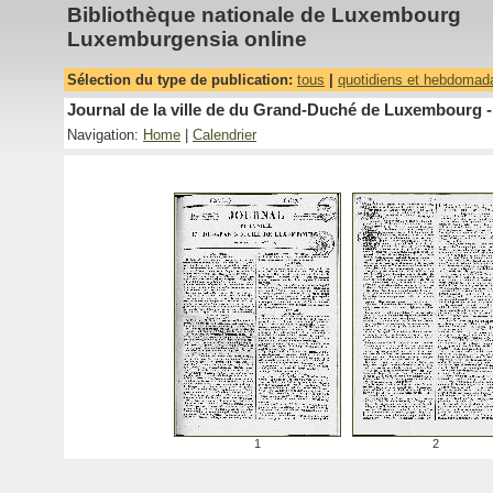
Bibliothèque nationale de Luxembourg
Luxemburgensia online
Sélection du type de publication:
tous
|
quotidiens et hebdomad
Journal de la ville de du Grand-Duché de Luxembourg -
Navigation:
Home
|
Calendrier
1
2