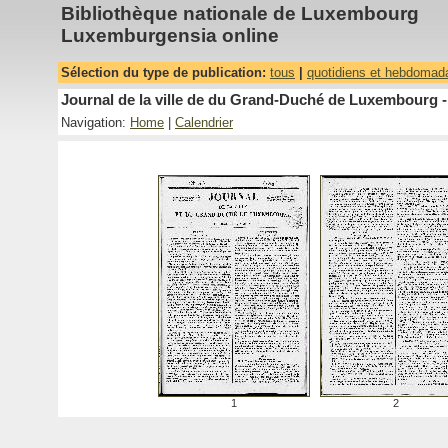
Bibliothèque nationale de Luxembourg
Luxemburgensia online
Sélection du type de publication:
tous
|
quotidiens et hebdomad
Journal de la ville de du Grand-Duché de Luxembourg -
Navigation:
Home
|
Calendrier
1
2