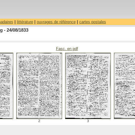
madaires
|
littérature
|
ouvrages de référence
|
cartes postales
 - 24/08/1833
Fasc. en pdf
2
3