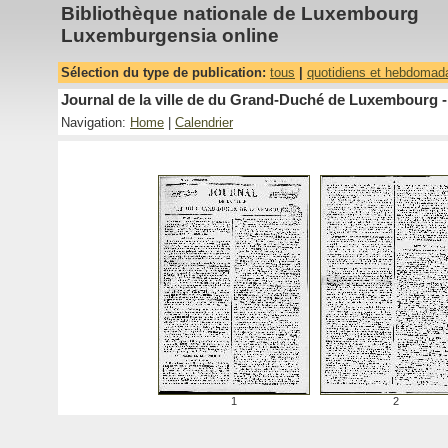
Bibliothèque nationale de Luxembourg
Luxemburgensia online
Sélection du type de publication:
tous
|
quotidiens et hebdomad
Journal de la ville de du Grand-Duché de Luxembourg -
Navigation:
Home
|
Calendrier
1
2