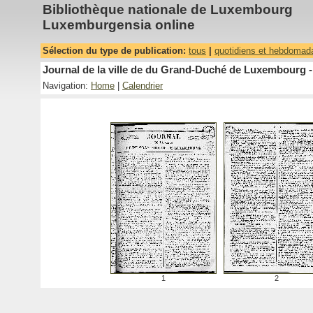
Bibliothèque nationale de Luxembourg
Luxemburgensia online
Sélection du type de publication:
tous
|
quotidiens et hebdomad
Journal de la ville de du Grand-Duché de Luxembourg -
Navigation:
Home
|
Calendrier
1
2