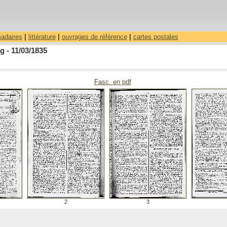
madaires
|
littérature
|
ouvrages de référence
|
cartes postales
 - 11/03/1835
Fasc. en pdf
2
3