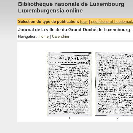
Bibliothèque nationale de Luxembourg
Luxemburgensia online
Sélection du type de publication:
tous
|
quotidiens et hebdomad
Journal de la ville de du Grand-Duché de Luxembourg -
Navigation:
Home
|
Calendrier
1
2