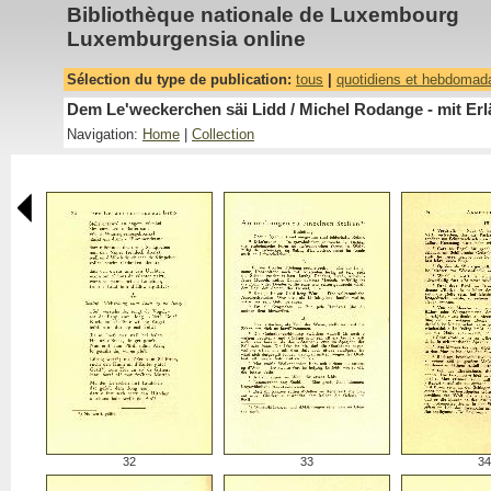
Bibliothèque nationale de Luxembourg
Luxemburgensia online
Sélection du type de publication:
tous
|
quotidiens et hebdomad
Dem Le'weckerchen säi Lidd / Michel Rodange - mit Erl
Navigation:
Home
|
Collection
32
33
34