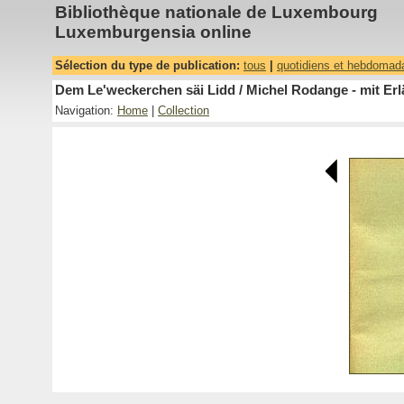
Bibliothèque nationale de Luxembourg
Luxemburgensia online
Sélection du type de publication:
tous
|
quotidiens et hebdomad
Dem Le'weckerchen säi Lidd / Michel Rodange - mit Erl
Navigation:
Home
|
Collection