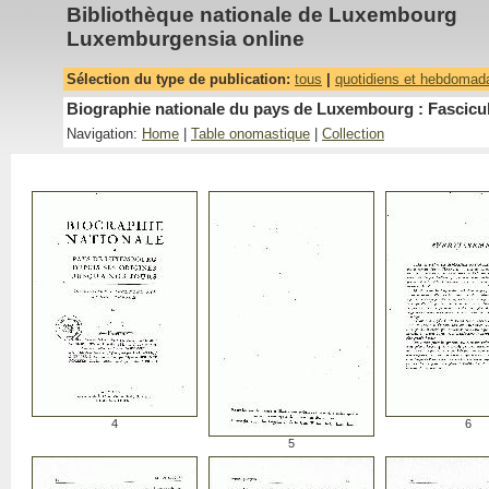
Bibliothèque nationale de Luxembourg
Luxemburgensia online
Sélection du type de publication:
tous
|
quotidiens et hebdomad
Biographie nationale du pays de Luxembourg : Fascicu
Navigation:
Home
|
Table onomastique
|
Collection
4
6
5