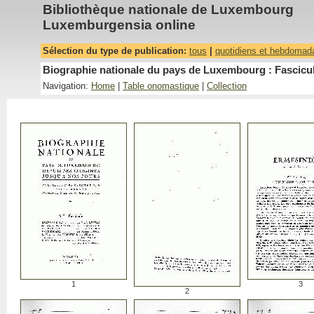
Bibliothèque nationale de Luxembourg
Luxemburgensia online
Sélection du type de publication:
tous
|
quotidiens et hebdomad
Biographie nationale du pays de Luxembourg : Fascicu
Navigation:
Home
|
Table onomastique
|
Collection
1
3
2