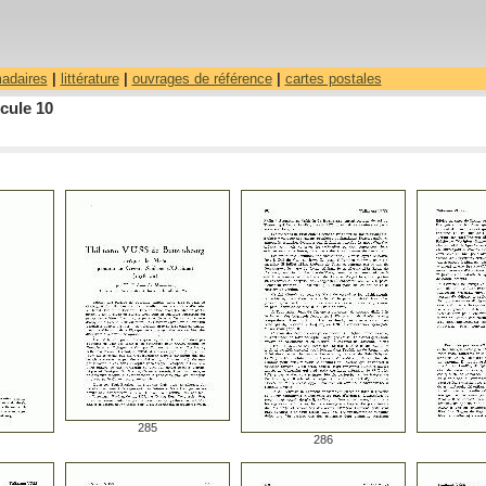
madaires
|
littérature
|
ouvrages de référence
|
cartes postales
cule 10
285
286