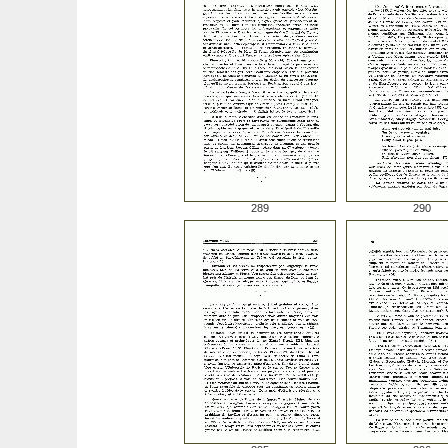
289
290