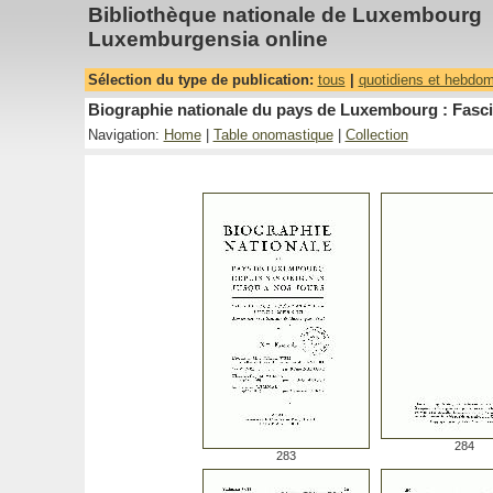
Bibliothèque nationale de Luxembourg
Luxemburgensia online
Sélection du type de publication:
tous
|
quotidiens et hebdo
Biographie nationale du pays de Luxembourg : Fasci
Navigation:
Home
|
Table onomastique
|
Collection
284
283