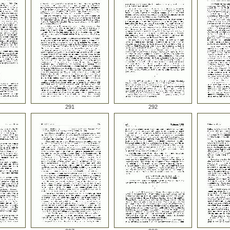
291
292