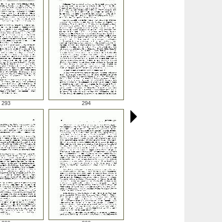
293
294