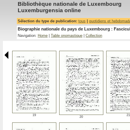
Bibliothèque nationale de Luxembourg
Luxemburgensia online
Sélection du type de publication:
tous
|
quotidiens et hebdomad
Biographie nationale du pays de Luxembourg : Fascicu
Navigation:
Home
|
Table onomastique
|
Collection
19
21
20