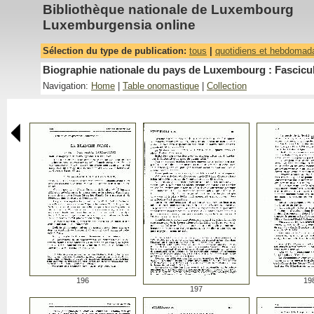
Bibliothèque nationale de Luxembourg
Luxemburgensia online
Sélection du type de publication:
tous
|
quotidiens et hebdomad
Biographie nationale du pays de Luxembourg : Fascicu
Navigation:
Home
|
Table onomastique
|
Collection
196
19
197