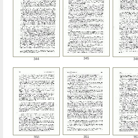
345
344
34
351
350
35