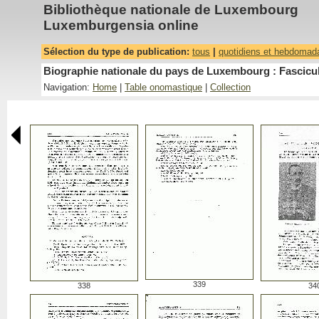
Bibliothèque nationale de Luxembourg
Luxemburgensia online
Sélection du type de publication:
tous
|
quotidiens et hebdomad
Biographie nationale du pays de Luxembourg : Fascicu
Navigation:
Home
|
Table onomastique
|
Collection
339
338
34