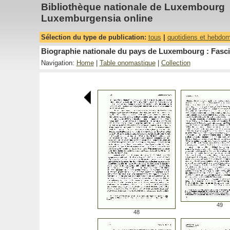
Bibliothèque nationale de Luxembourg
Luxemburgensia online
Sélection du type de publication:
tous
|
quotidiens et hebdo
Biographie nationale du pays de Luxembourg : Fasci
Navigation:
Home
|
Table onomastique
|
Collection
49
48