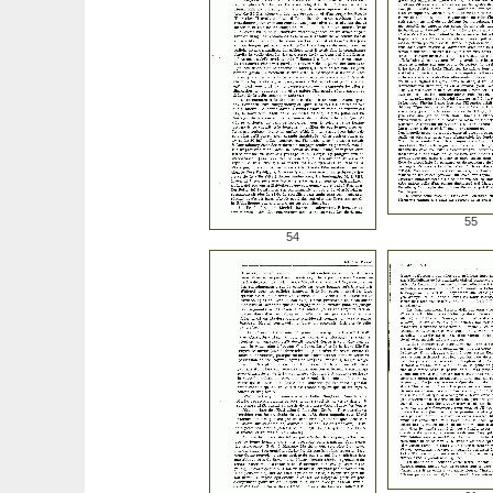
55
54