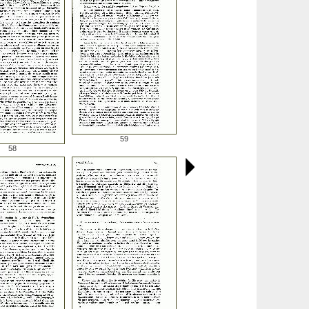
59
58