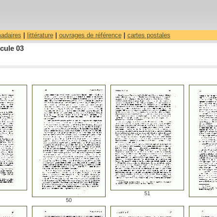
madaires
|
littérature
|
ouvrages de référence
|
cartes postales
cule 03
51
50