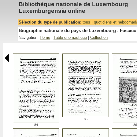
Bibliothèque nationale de Luxembourg
Luxemburgensia online
Sélection du type de publication:
tous
|
quotidiens et hebdomad
Biographie nationale du pays de Luxembourg : Fascicu
Navigation:
Home
|
Table onomastique
|
Collection
85
84
86