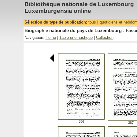
Bibliothèque nationale de Luxembourg
Luxemburgensia online
Sélection du type de publication:
tous
|
quotidiens et hebdo
Biographie nationale du pays de Luxembourg : Fasci
Navigation:
Home
|
Table onomastique
|
Collection
386
387