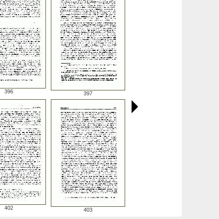
396
397
402
403