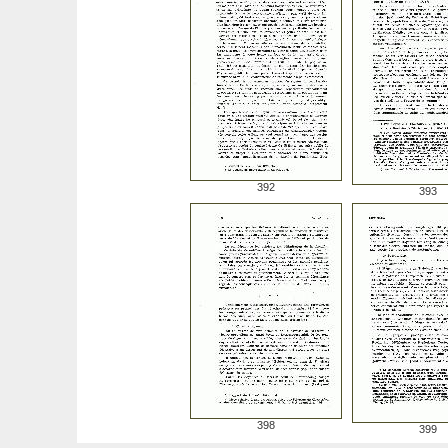
392
393
398
399