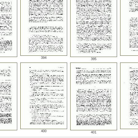
394
395
400
401