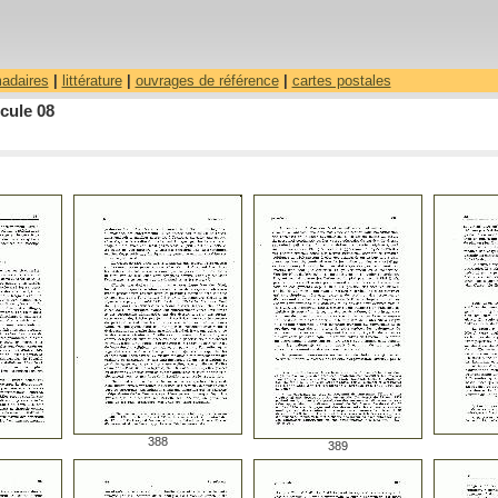
madaires
|
littérature
|
ouvrages de référence
|
cartes postales
cule 08
388
389