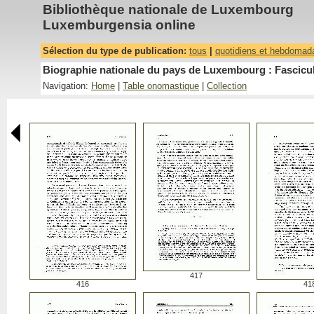
Bibliothèque nationale de Luxembourg
Luxemburgensia online
Sélection du type de publication:
tous
|
quotidiens et hebdomad
Biographie nationale du pays de Luxembourg : Fascicu
Navigation:
Home
|
Table onomastique
|
Collection
417
416
41