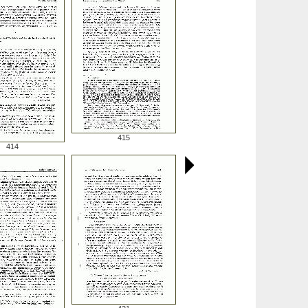
415
414