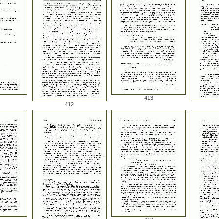
413
412