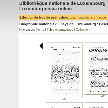
Bibliothèque nationale de Luxembourg
Luxemburgensia online
Sélection du type de publication:
tous
|
quotidiens et hebdo
Biographie nationale du pays de Luxembourg : Fasci
Navigation:
Home
|
Table onomastique
|
Collection
405
404