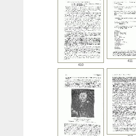
411
410