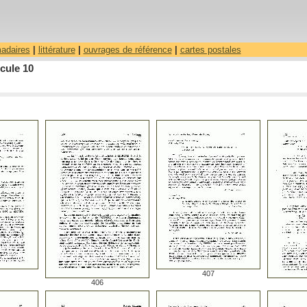
madaires
|
littérature
|
ouvrages de référence
|
cartes postales
cule 10
407
406