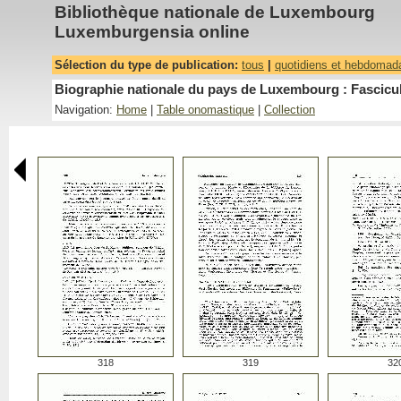
Bibliothèque nationale de Luxembourg
Luxemburgensia online
Sélection du type de publication:
tous
|
quotidiens et hebdomad
Biographie nationale du pays de Luxembourg : Fascicu
Navigation:
Home
|
Table onomastique
|
Collection
318
319
32