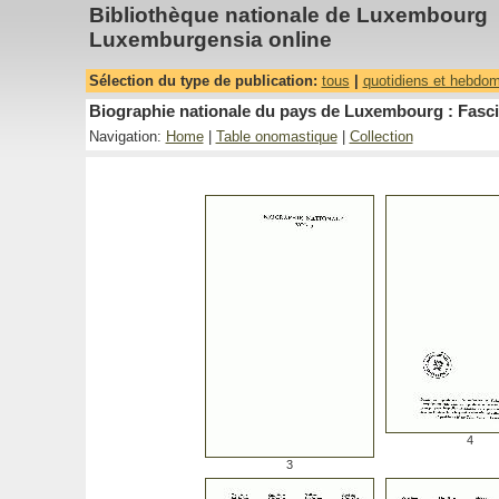
Bibliothèque nationale de Luxembourg
Luxemburgensia online
Sélection du type de publication:
tous
|
quotidiens et hebdo
Biographie nationale du pays de Luxembourg : Fasci
Navigation:
Home
|
Table onomastique
|
Collection
4
3