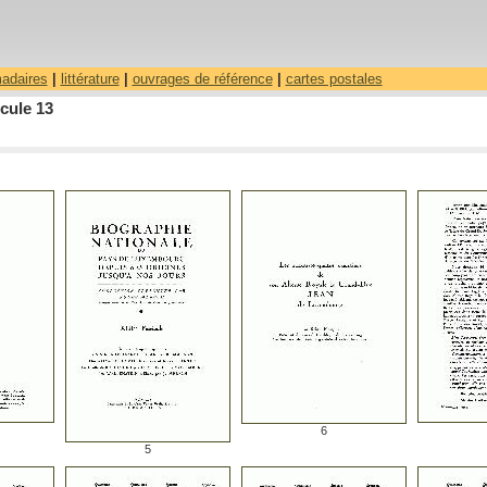
madaires
|
littérature
|
ouvrages de référence
|
cartes postales
cule 13
6
5