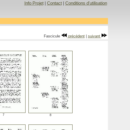
Info Projet
|
Contact
|
Conditions d'utilisation
Fascicule
précédent
|
suivant
7
8