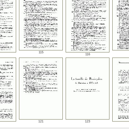
115
116
121
123