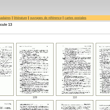
madaires
|
littérature
|
ouvrages de référence
|
cartes postales
cule 13
109
110