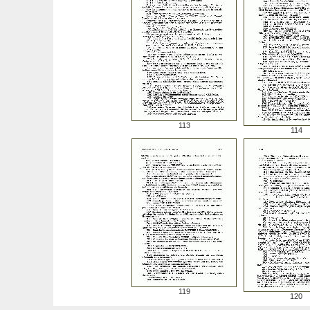
113
114
119
120