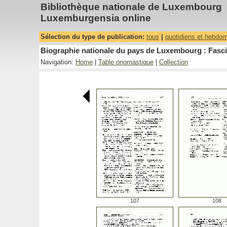
Bibliothèque nationale de Luxembourg
Luxemburgensia online
Sélection du type de publication:
tous
|
quotidiens et hebdo
Biographie nationale du pays de Luxembourg : Fasci
Navigation:
Home
|
Table onomastique
|
Collection
107
108