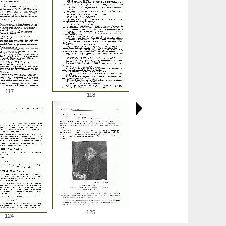
117
118
125
124