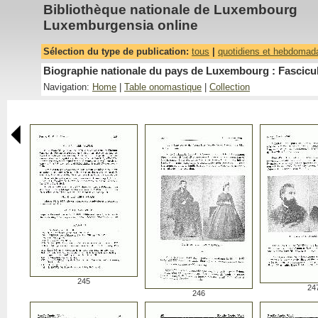
Bibliothèque nationale de Luxembourg
Luxemburgensia online
Sélection du type de publication:
tous
|
quotidiens et hebdomad
Biographie nationale du pays de Luxembourg : Fascicu
Navigation:
Home
|
Table onomastique
|
Collection
245
24
246