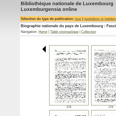
Bibliothèque nationale de Luxembourg
Luxemburgensia online
Sélection du type de publication:
tous
|
quotidiens et hebdo
Biographie nationale du pays de Luxembourg : Fasci
Navigation:
Home
|
Table onomastique
|
Collection
278
279