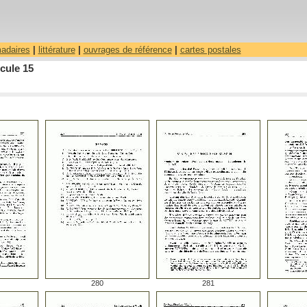
madaires
|
littérature
|
ouvrages de référence
|
cartes postales
cule 15
280
281