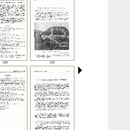
288
289