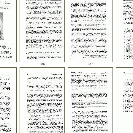
286
287