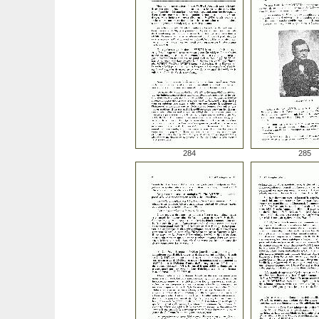
284
285