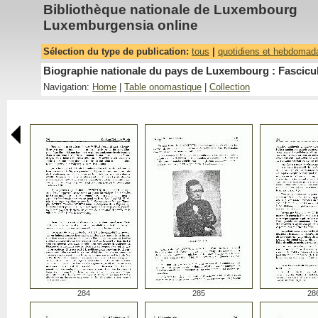
Bibliothèque nationale de Luxembourg
Luxemburgensia online
Sélection du type de publication:
tous
|
quotidiens et hebdomad
Biographie nationale du pays de Luxembourg : Fascicu
Navigation:
Home
|
Table onomastique
|
Collection
284
285
28