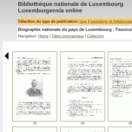
Bibliothèque nationale de Luxembourg
Luxemburgensia online
Sélection du type de publication:
tous
|
quotidiens et hebdomad
Biographie nationale du pays de Luxembourg : Fascicu
Navigation:
Home
|
Table onomastique
|
Collection
33
34
35