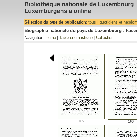
Bibliothèque nationale de Luxembourg
Luxemburgensia online
Sélection du type de publication:
tous
|
quotidiens et hebdo
Biographie nationale du pays de Luxembourg : Fasci
Navigation:
Home
|
Table onomastique
|
Collection
165
166