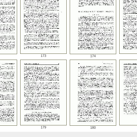
173
174
179
180