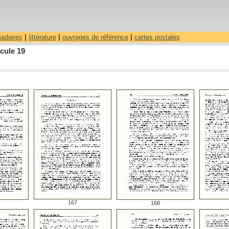
madaires
|
littérature
|
ouvrages de référence
|
cartes postales
cule 19
167
168