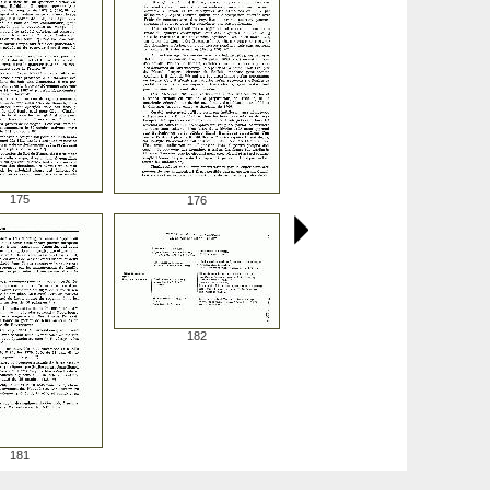
175
176
182
181