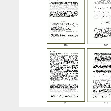
107
108
113
114