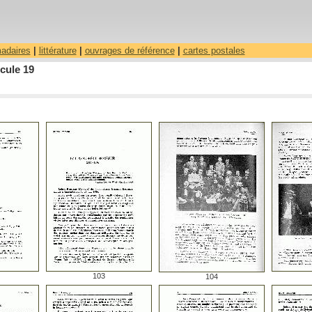
madaires
|
littérature
|
ouvrages de référence
|
cartes postales
cule 19
103
104