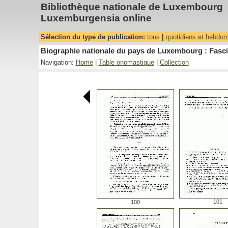
Bibliothèque nationale de Luxembourg
Luxemburgensia online
Sélection du type de publication:
tous
|
quotidiens et hebdo
Biographie nationale du pays de Luxembourg : Fasci
Navigation:
Home
|
Table onomastique
|
Collection
101
100