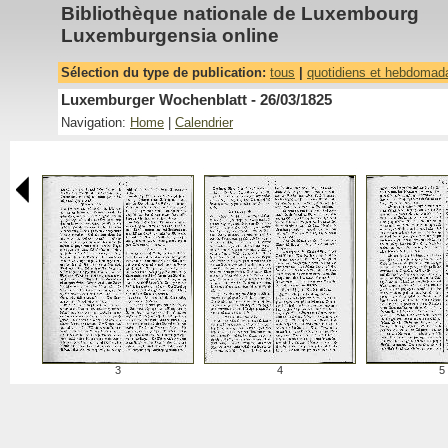
Bibliothèque nationale de Luxembourg
Luxemburgensia online
Sélection du type de publication:
tous
|
quotidiens et hebdomad
Luxemburger Wochenblatt - 26/03/1825
Navigation:
Home
|
Calendrier
3
4
5