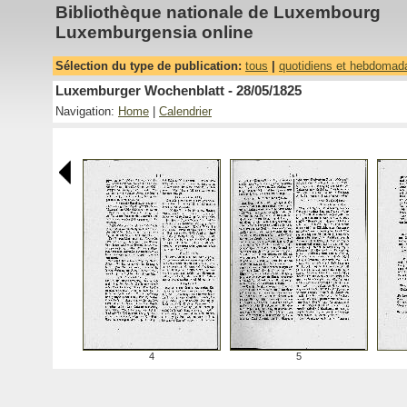
Bibliothèque nationale de Luxembourg
Luxemburgensia online
Sélection du type de publication:
tous
|
quotidiens et hebdomad
Luxemburger Wochenblatt - 28/05/1825
Navigation:
Home
|
Calendrier
4
5