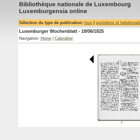
Bibliothèque nationale de Luxembourg
Luxemburgensia online
Sélection du type de publication:
tous
|
quotidiens et hebdomad
Luxemburger Wochenblatt - 18/06/1825
Navigation:
Home
|
Calendrier
7