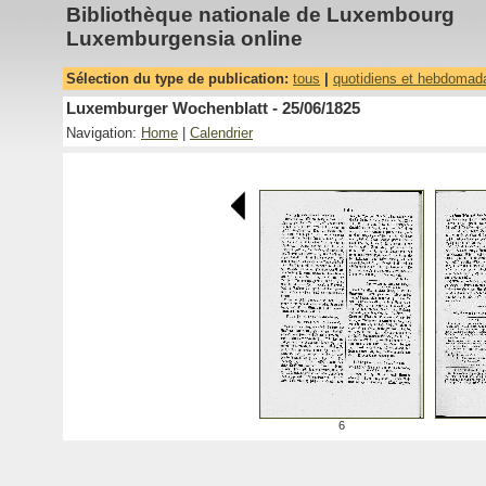
Bibliothèque nationale de Luxembourg
Luxemburgensia online
Sélection du type de publication:
tous
|
quotidiens et hebdomad
Luxemburger Wochenblatt - 25/06/1825
Navigation:
Home
|
Calendrier
6