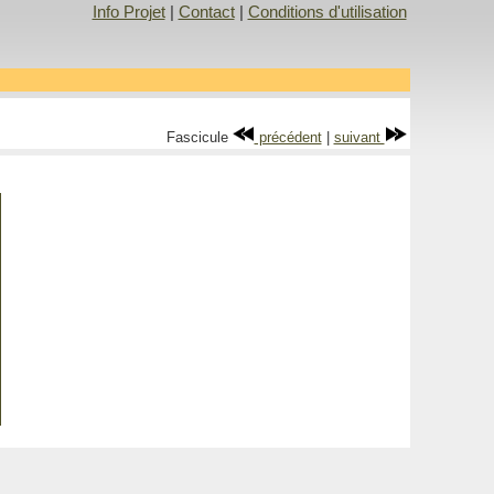
Info Projet
|
Contact
|
Conditions d'utilisation
Fascicule
précédent
|
suivant