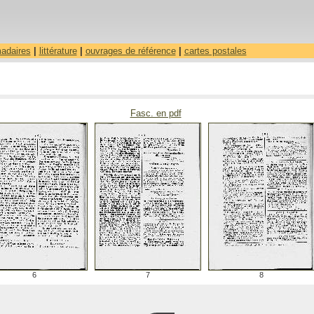
madaires
|
littérature
|
ouvrages de référence
|
cartes postales
Fasc. en pdf
6
7
8