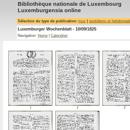
Bibliothèque nationale de Luxembourg
Luxemburgensia online
Sélection du type de publication:
tous
|
quotidiens et hebdomad
Luxemburger Wochenblatt - 10/09/1825
Navigation:
Home
|
Calendrier
1
2
3