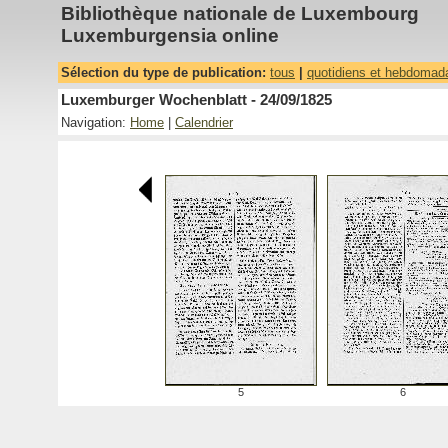
Bibliothèque nationale de Luxembourg
Luxemburgensia online
Sélection du type de publication:
tous
|
quotidiens et hebdomad
Luxemburger Wochenblatt - 24/09/1825
Navigation:
Home
|
Calendrier
5
6