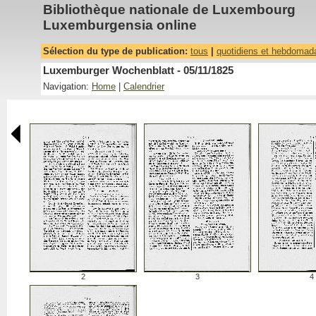
Bibliothèque nationale de Luxembourg
Luxemburgensia online
Sélection du type de publication:
tous
|
quotidiens et hebdomad
Luxemburger Wochenblatt - 05/11/1825
Navigation:
Home
|
Calendrier
2
3
4