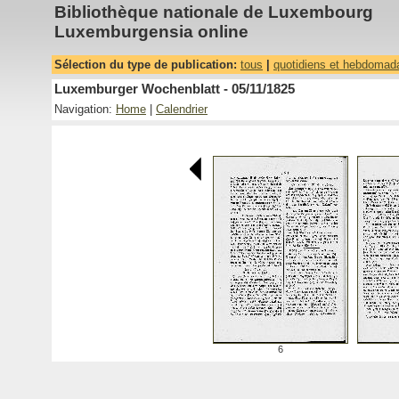
Bibliothèque nationale de Luxembourg
Luxemburgensia online
Sélection du type de publication:
tous
|
quotidiens et hebdomad
Luxemburger Wochenblatt - 05/11/1825
Navigation:
Home
|
Calendrier
6