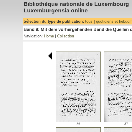
Bibliothèque nationale de Luxembourg
Luxemburgensia online
Sélection du type de publication:
tous
|
quotidiens et hebdo
Band 9: Mit dem vorhergehenden Band die Quellen d
Navigation:
Home
|
Collection
36
37