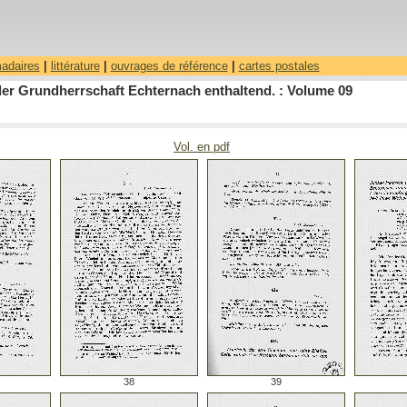
madaires
|
littérature
|
ouvrages de référence
|
cartes postales
er Grundherrschaft Echternach enthaltend. : Volume 09
Vol. en pdf
38
39