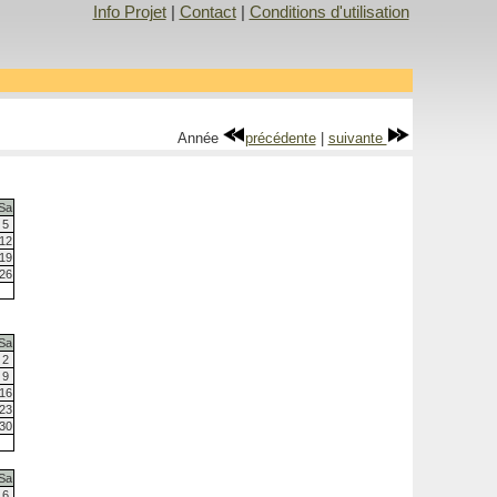
Info Projet
|
Contact
|
Conditions d'utilisation
Année
précédente
|
suivante
Sa
5
12
19
26
Sa
2
9
16
23
30
Sa
6