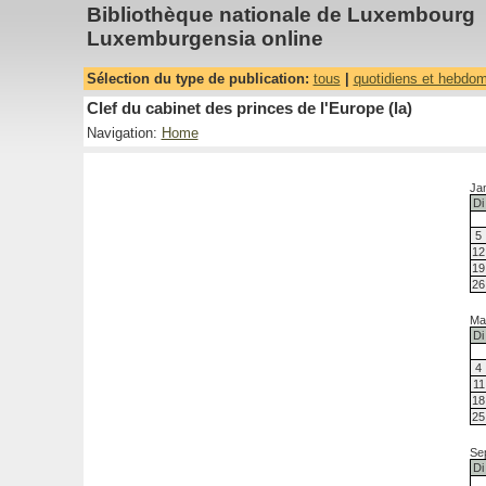
Bibliothèque nationale de Luxembourg
Luxemburgensia online
Sélection du type de publication:
tous
|
quotidiens et hebdo
Clef du cabinet des princes de l'Europe (la)
Navigation:
Home
Ja
Di
5
12
19
26
Ma
Di
4
11
18
25
Se
Di