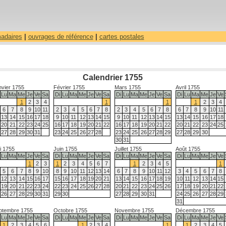
madaires
|
ouvrages de référence
|
cartes postales
Calendrier 1755
nvier 1755
Février 1755
Mars 1755
Avril 1755
Lu
Ma
Me
Je
Ve
Sa
Di
Lu
Ma
Me
Je
Ve
Sa
Di
Lu
Ma
Me
Je
Ve
Sa
Di
Lu
Ma
Me
Je
Ve
1
2
3
4
1
1
1
2
3
4
6
7
8
9
10
11
2
3
4
5
6
7
8
2
3
4
5
6
7
8
6
7
8
9
10
11
13
14
15
16
17
18
9
10
11
12
13
14
15
9
10
11
12
13
14
15
13
14
15
16
17
18
20
21
22
23
24
25
16
17
18
19
20
21
22
16
17
18
19
20
21
22
20
21
22
23
24
25
27
28
29
30
31
23
24
25
26
27
28
23
24
25
26
27
28
29
27
28
29
30
30
31
i 1755
Juin 1755
Juillet 1755
Août 1755
Lu
Ma
Me
Je
Ve
Sa
Di
Lu
Ma
Me
Je
Ve
Sa
Di
Lu
Ma
Me
Je
Ve
Sa
Di
Lu
Ma
Me
Je
Ve
1
2
3
1
2
3
4
5
6
7
1
2
3
4
5
1
5
6
7
8
9
10
8
9
10
11
12
13
14
6
7
8
9
10
11
12
3
4
5
6
7
8
12
13
14
15
16
17
15
16
17
18
19
20
21
13
14
15
16
17
18
19
10
11
12
13
14
15
19
20
21
22
23
24
22
23
24
25
26
27
28
20
21
22
23
24
25
26
17
18
19
20
21
22
26
27
28
29
30
31
29
30
27
28
29
30
31
24
25
26
27
28
29
31
ptembre 1755
Octobre 1755
Novembre 1755
Décembre 1755
Lu
Ma
Me
Je
Ve
Sa
Di
Lu
Ma
Me
Je
Ve
Sa
Di
Lu
Ma
Me
Je
Ve
Sa
Di
Lu
Ma
Me
Je
Ve
1
2
3
4
5
6
1
2
3
4
1
1
2
3
4
5