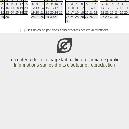
8
9
10
11
12
13
5
6
7
8
9
10
11
2
3
4
5
6
7
8
7
8
9
10
11
12
15
16
17
18
19
20
12
13
14
15
16
17
18
9
10
11
12
13
14
15
14
15
16
17
18
19
22
23
24
25
26
27
19
20
21
22
23
24
25
16
17
18
19
20
21
22
21
22
23
24
25
26
29
30
26
27
28
29
30
31
23
24
25
26
27
28
29
28
29
30
31
30
[...]: Des dates de parutions sous crochets ont été déterminées
Le contenu de cette page fait partie du Domaine public.
Informations sur les droits d'auteur et reproduction