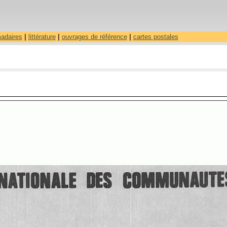
madaires
|
littérature
|
ouvrages de référence
|
cartes postales