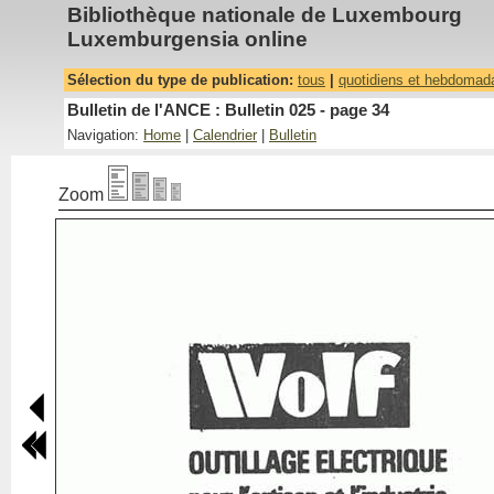
Bibliothèque nationale de Luxembourg
Luxemburgensia online
Sélection du type de publication:
tous
|
quotidiens et hebdomad
Bulletin de l'ANCE : Bulletin 025 - page 34
Navigation:
Home
|
Calendrier
|
Bulletin
Zoom