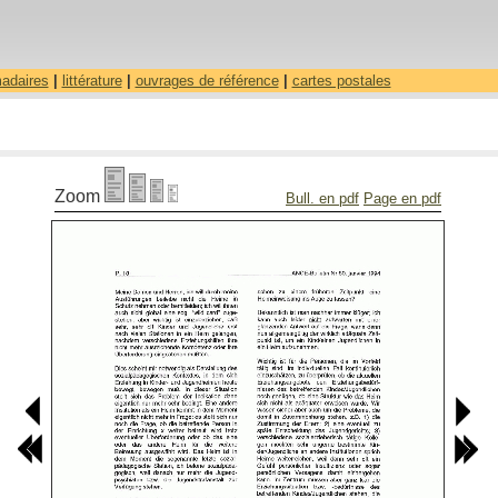
madaires
|
littérature
|
ouvrages de référence
|
cartes postales
Zoom
Bull. en pdf
Page en pdf