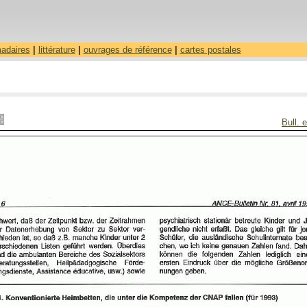
madaires
|
littérature
|
ouvrages de référence
|
cartes postales
Bull. 