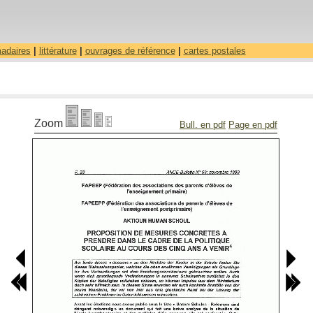
madaires
|
littérature
|
ouvrages de référence
|
cartes postales
Zoom
Bull. en pdf
Page en pdf