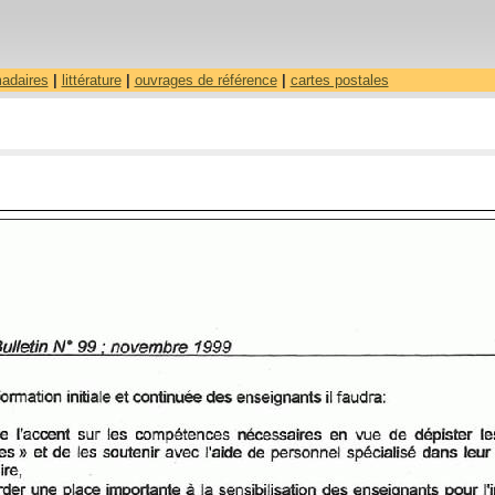
madaires
|
littérature
|
ouvrages de référence
|
cartes postales