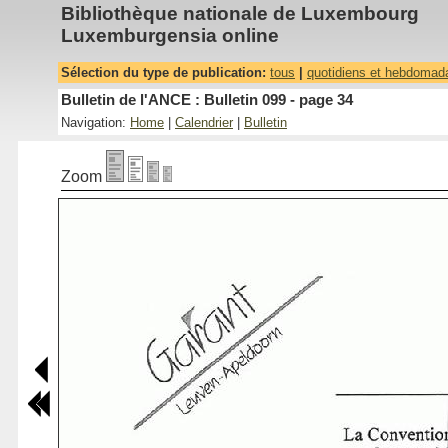
Bibliothèque nationale de Luxembourg
Luxemburgensia online
Sélection du type de publication:
tous
|
quotidiens et hebdomad
Bulletin de l'ANCE : Bulletin 099 - page 34
Navigation:
Home
|
Calendrier
|
Bulletin
Zoom