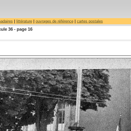
madaires
|
littérature
|
ouvrages de référence
|
cartes postales
ule 36 - page 16