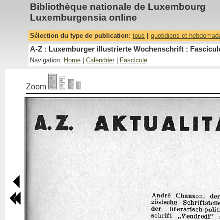
Bibliothèque nationale de Luxembourg
Luxemburgensia online
Sélection du type de publication:
tous
|
quotidiens et hebdomad
A-Z : Luxemburger illustrierte Wochenschrift : Fascicul
Navigation:
Home
|
Calendrier
|
Fascicule
Zoom