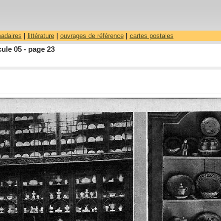
madaires
|
littérature
|
ouvrages de référence
|
cartes postales
ule 05 - page 23