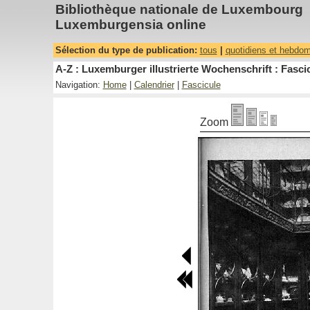
Bibliothèque nationale de Luxembourg
Luxemburgensia online
Sélection du type de publication:
tous
|
quotidiens et hebdo
A-Z : Luxemburger illustrierte Wochenschrift : Fascic
Navigation:
Home
|
Calendrier
|
Fascicule
Zoom